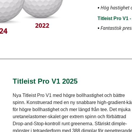
Hög hastighet o
Titleist Pro V1 
2022
Fantastisk pre
24
Titleist Pro V1 2025
Nya Titleist Pro V1 med högre bollhastighet och bättre
spinn. Konstruerad med en ny snabbare high-gradient-kä
för högre bollhastighet och mer längd från tee. Det mjuka
uretanelastomer-skalet ger extrem spinn och förbättrad
Drop-and-Stop-kontroll runt greenerna. Sfäriskt dimple-
mönster i tetraederform med 388 dimplar för penetrerand