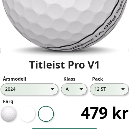
Titleist Pro V1
Årsmodell
Klass
Pack
2024
A
12 ST
Färg
479 kr
Vit
Gul
Align
V1