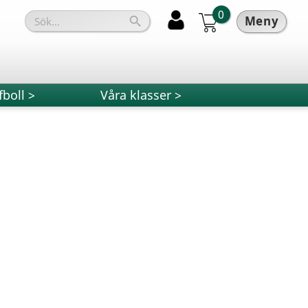
0
Meny

fboll >
Våra klasser >