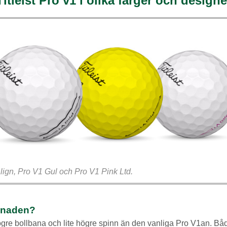
Titleist Pro v1 i olika färger och designe
lign, Pro V1 Gul och Pro V1 Pink Ltd.
llnaden?
ögre bollbana och lite högre spinn än den vanliga Pro V1an. Båda