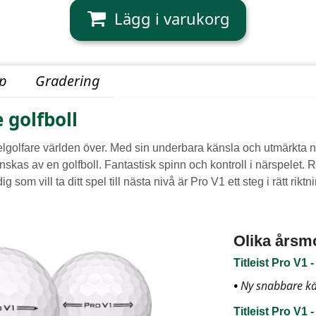
yp
Gradering
 golfboll
elgolfare världen över. Med sin underbara känsla och utmärkta n
 önskas av en golfboll. Fantastisk spinn och kontroll i närspelet.
g som vill ta ditt spel till nästa nivå är Pro V1 ett steg i rätt riktn
Olika årsm
Titleist Pro V1 
Ny snabbare kä
Titleist Pro V1 