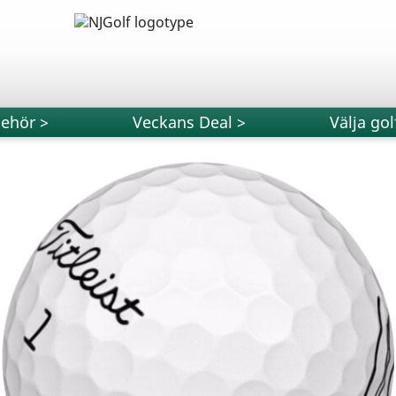
behör >
Veckans Deal >
Välja gol