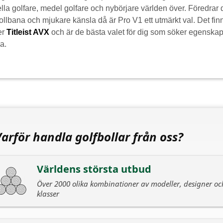
la golfare, medel golfare och nybörjare världen över. Föredrar
ollbana och mjukare känsla då är Pro V1 ett utmärkt val. Det finns
er
Titleist AVX
och är de bästa valet för dig som söker egenskape
a.
Varför handla golfbollar från oss?
Världens största utbud
Över 2000 olika kombinationer av modeller, designer oc
klasser