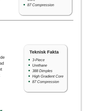
87 Compression
Teknisk Fakta
 de
3-Piece
rad
Urethane
nt
388 Dimples
k
High Gradient Core
87 Compression