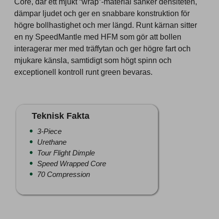
Core, där ett mjukt “wrap”-material sänker densiteten,
dämpar ljudet och ger en snabbare konstruktion för
högre bollhastighet och mer längd. Runt kärnan sitter
en ny SpeedMantle med HFM som gör att bollen
interagerar mer med träffytan och ger högre fart och
mjukare känsla, samtidigt som högt spinn och
exceptionell kontroll runt green bevaras.
Teknisk Fakta
3-Piece
Urethane
Tour Flight Dimple
Speed Wrapped Core
70 Compression