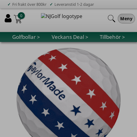
✓
✓
Fri frakt över 800kr
Leveranstid 1-2 dagar
0
Meny
Golfbollar >
Veckans Deal >
Tillbehör >