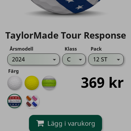
TaylorMade Tour Response
Årsmodell
Klass
Pack
Färg
369 kr
Vit
Gul
Stripe
Green
Stripe
Stripe
USA
Mix