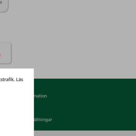
da
strafik. Läs
Mitt konto
Personlig information
Ordrar
Adresser
Dina cookieinställningar