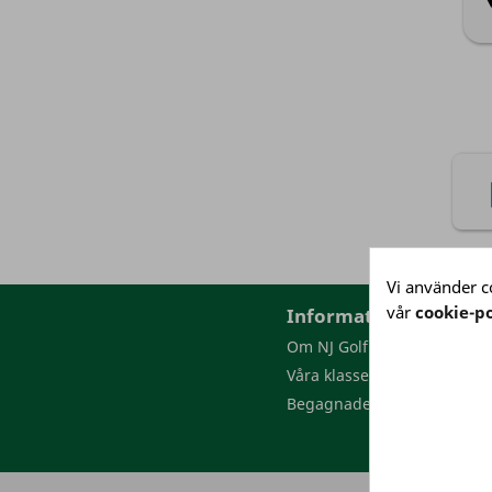
Vi använder co
vår
cookie-po
Information
Om NJ Golf
Våra klasser
Begagnade golfbollar