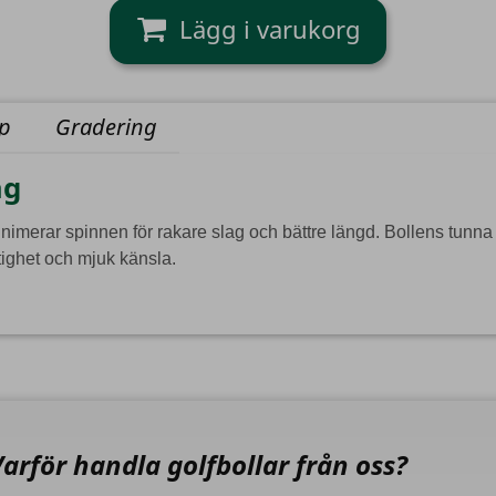
yp
Gradering
ag
erar spinnen för rakare slag och bättre längd. Bollens tunna ska
tighet och mjuk känsla.
Varför handla golfbollar från oss?