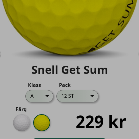
Snell Get Sum
Klass
Pack
A
12 ST
Färg
229 kr
Vit
Gul