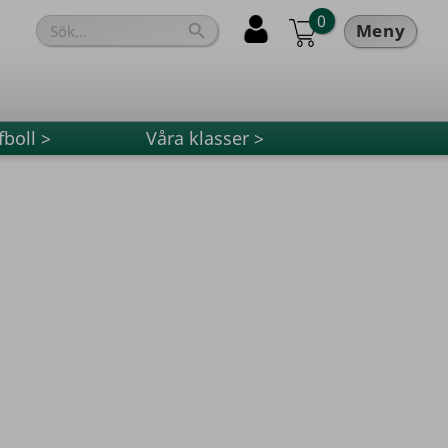
0
Meny

fboll >
Våra klasser >