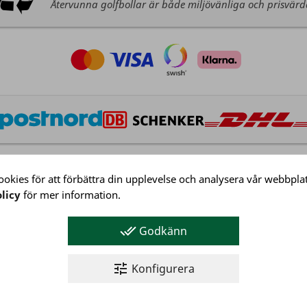
Återvunna golfbollar är både miljövänliga och prisvär
okies för att förbättra din upplevelse och analysera vår webbplat
licy
för mer information.
Kundservice
Köpvillkor
done_all
Godkänn
Integritetspolicy
Företagsinformation
tune
Konfigurera
Kundservice
© 2026 NJ Golf