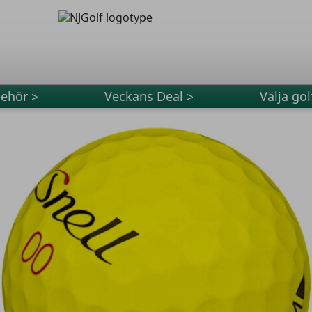
behör >
Veckans Deal >
Välja gol