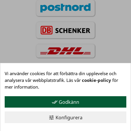
Vi använder cookies för att förbättra din upplevelse och
analysera vår webbplatstrafik. Läs vår
cookie-policy
för
Information

mer information.
Godkänn
done_all
Kundservice

Konfigurera
tune
Mitt konto
