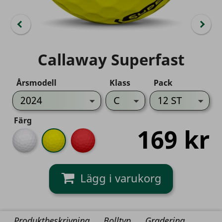
Callaway Superfast
Årsmodell
Klass
Pack
Färg
169 kr
Vit
Gul
Röd
Produktbeskrivning
Bolltyp
Gradering