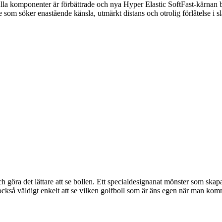
la komponenter är förbättrade och nya Hyper Elastic SoftFast-kärnan bid
om söker enastående känsla, utmärkt distans och otrolig förlåtelse i s
h göra det lättare att se bollen. Ett specialdesignanat mönster som skapar
lir också väldigt enkelt att se vilken golfboll som är äns egen när man 