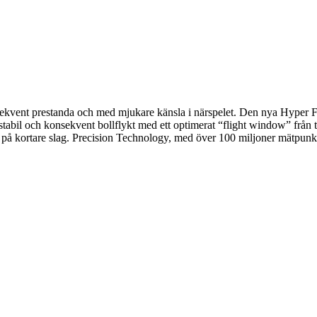
onsekvent prestanda och med mjukare känsla i närspelet. Den nya Hyper 
stabil och konsekvent bollflykt med ett optimerat “flight window” från t
å kortare slag. Precision Technology, med över 100 miljoner mätpunkter