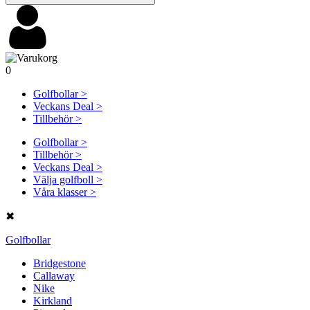
0
Golfbollar >
Veckans Deal >
Tillbehör >
Golfbollar >
Tillbehör >
Veckans Deal >
Välja golfboll >
Våra klasser >
✖
Golfbollar
Bridgestone
Callaway
Nike
Kirkland