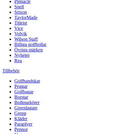
Pinnacle
Snell
Srixon
TaylorMade
Titleist
Vice
Volvik
Wilson Staff
Billiga golfbollar
Övriga märken
Nyheter
Rea
Tillbehör
Golfhandskar
Peggar
Golfbagar
Borstar
Bollmarkörer
Greenlagare
Grepp
Kläder
Paraplyer
Pennor