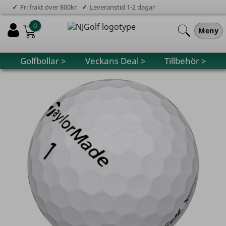
✓
✓
Fri frakt över 800kr
Leveranstid 1-2 dagar
0
Meny
Golfbollar >
Veckans Deal >
Tillbehör >