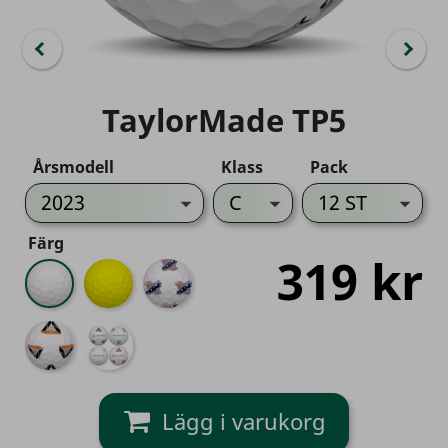
TaylorMade TP5
Årsmodell
Klass
Pack
Färg
319 kr
Vit
Gul
Pix
USA
Pix
Pix
Mix