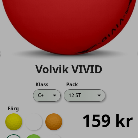
Volvik VIVID
Klass
Pack
C+
12 ST
Färg
159 kr
Gul
Rosa
Orange
Röd
Grön
Färg