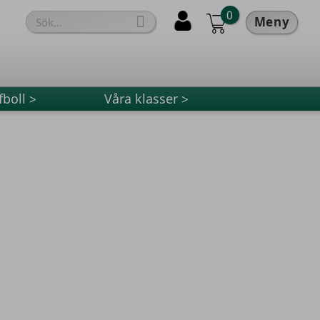
0

Meny
fboll >
Våra klasser >