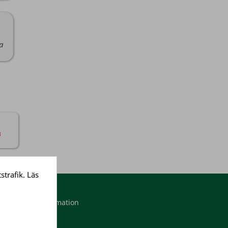
da
strafik. Läs
Mitt konto
Personlig information
Ordrar