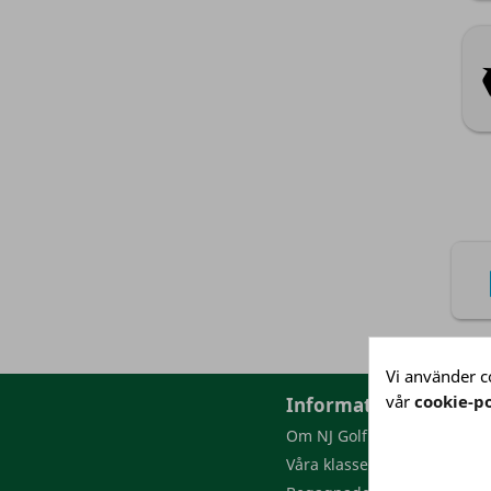
Vi använder co
vår
cookie-po
Information
Om NJ Golf
Våra klasser