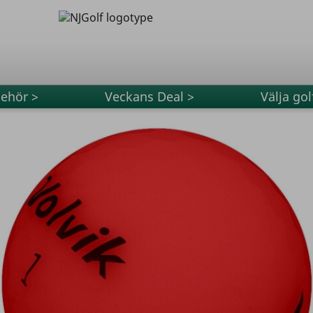
behör >
Veckans Deal >
Välja gol