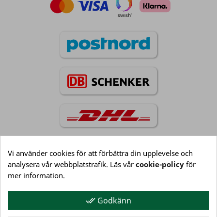
Vi använder cookies för att förbättra din upplevelse och
analysera vår webbplatstrafik. Läs vår
cookie-policy
för
Information

mer information.
Godkänn
done_all
Kundservice
