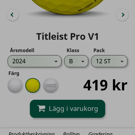
Titleist Pro V1
Årsmodell
Klass
Pack
Färg
419 kr
Vit
Gul
Align
V1
Produktbeskrivning
Bolltyp
Gradering