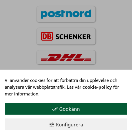
Vi använder cookies för att förbättra din upplevelse och
analysera vår webbplatstrafik. Läs vår
cookie-policy
för
Information

mer information.
Godkänn
done_all
Kundservice

Konfigurera
tune
Mitt konto
