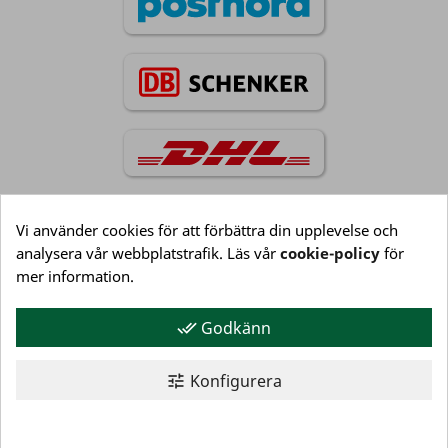
Vi använder cookies för att förbättra din upplevelse och
analysera vår webbplatstrafik. Läs vår
cookie-policy
för
Information

mer information.
Godkänn
done_all
Kundservice

Konfigurera
tune
Mitt konto

© 2026 NJ Golf