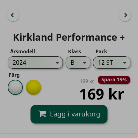
Kirkland Performance +
Årsmodell
Klass
Pack
Färg
Spara 15%
199 kr
Vit
Gul
169 kr