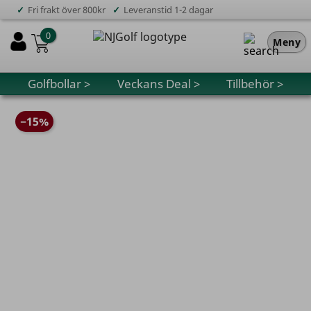
✓
✓
Fri frakt över 800kr
Leveranstid 1-2 dagar
0
Meny
Golfbollar >
Veckans Deal >
Tillbehör >
−15%