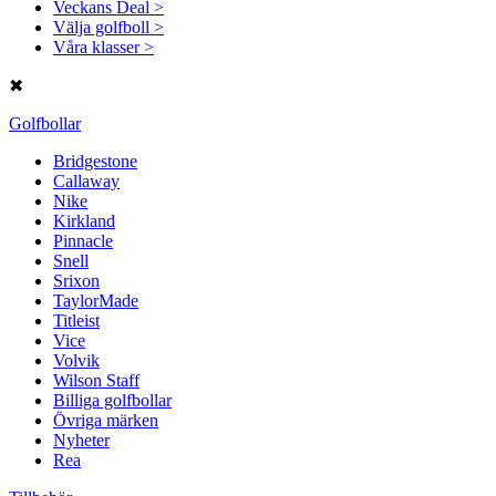
Veckans Deal >
Välja golfboll >
Våra klasser >
✖
Golfbollar
Bridgestone
Callaway
Nike
Kirkland
Pinnacle
Snell
Srixon
TaylorMade
Titleist
Vice
Volvik
Wilson Staff
Billiga golfbollar
Övriga märken
Nyheter
Rea