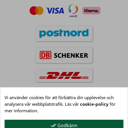
Vi använder cookies för att förbättra din upplevelse och
analysera vår webbplatstrafik. Läs vår
cookie-policy
för
Information

mer information.
Godkänn
done_all
Kundservice
