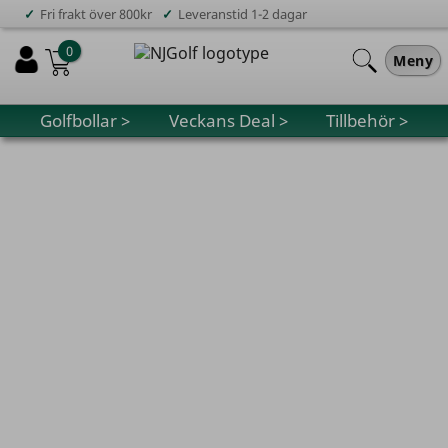
✓
✓
Fri frakt över 800kr
Leveranstid 1-2 dagar
0
Meny
Golfbollar >
Veckans Deal >
Tillbehör >