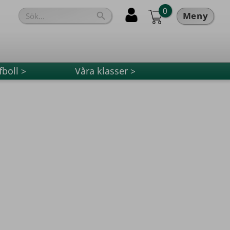
0
Meny

fboll >
Våra klasser >