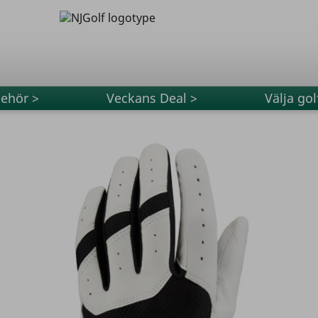
behör >
Veckans Deal >
Välja gol