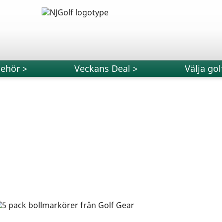
behör >
Veckans Deal >
Välja gol