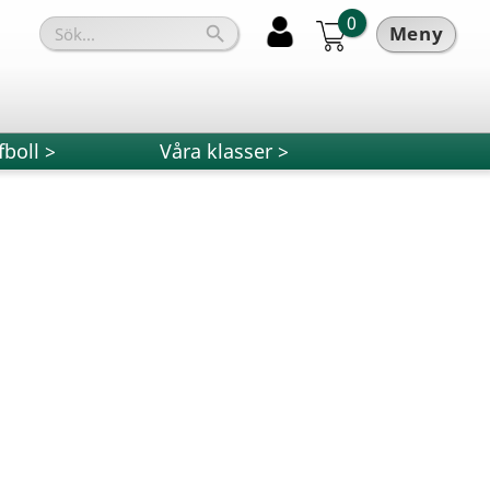
0
Meny

fboll >
Våra klasser >