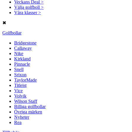
Veckans Deal >
Välja golfboll >
Våra klasser >
✖
Golfbollar
Bridgestone
Callaway
Nike
Kirkland
Pinnacle
Snell
Srixon
TaylorMade
Titleist
Vice
Volvik
Wilson Staff
Billiga golfbollar
Övriga märken
Nyheter
Rea