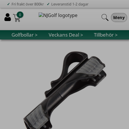
✓
✓
Fri frakt över 800kr
Leveranstid 1-2 dagar
0
Meny
Golfbollar >
Veckans Deal >
Tillbehör >