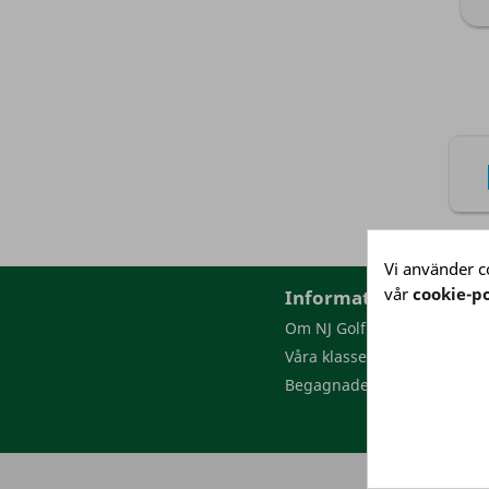
Vi använder co
vår
cookie-po
Information
Om NJ Golf
Våra klasser
Begagnade golfbollar