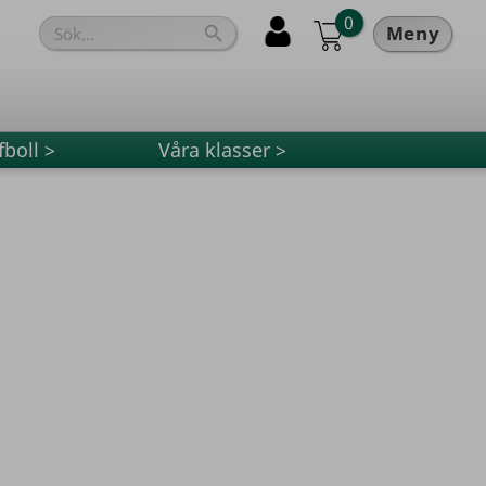
0
Meny

fboll >
Våra klasser >