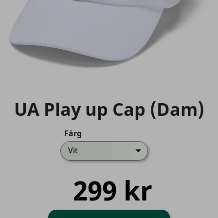
UA Play up Cap (Dam)
Färg
Vit
299 kr