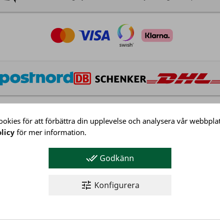
okies för att förbättra din upplevelse och analysera vår webbplat
licy
för mer information.
Kundservice
Köpvillkor
done_all
Godkänn
Integritetspolicy
Företagsinformation
tune
Konfigurera
Kundservice
© 2026 NJ Golf