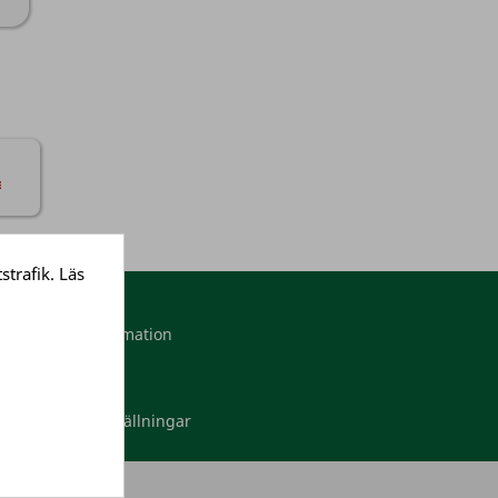
strafik. Läs
Mitt konto
Personlig information
Ordrar
Adresser
Dina cookieinställningar