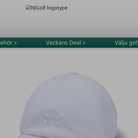
behör >
Veckans Deal >
Välja gol