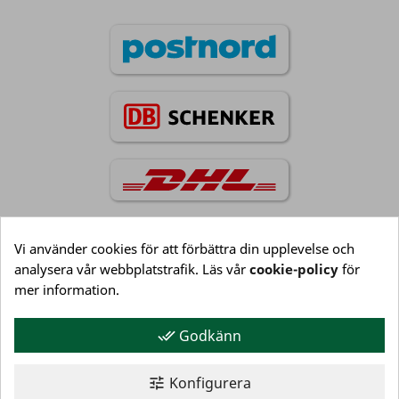
Vi använder cookies för att förbättra din upplevelse och
analysera vår webbplatstrafik. Läs vår
cookie-policy
för
Information

mer information.
Godkänn
done_all
Kundservice

Konfigurera
tune
Mitt konto
