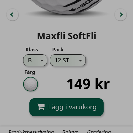
Maxfli SoftFli
Klass
Pack
Färg
149 kr
Vit
Produktbeskrivning
Bolltyp
Gradering