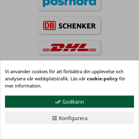
Vi använder cookies för att förbättra din upplevelse och
analysera vår webbplatstrafik. Läs vår
cookie-policy
för
Information

mer information.
Godkänn
done_all
Kundservice

Konfigurera
tune
Mitt konto

© 2026 NJ Golf