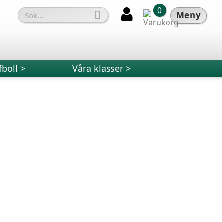
0

Meny
fboll >
Våra klasser >