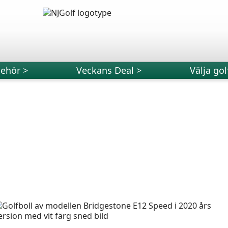
behör >
Veckans Deal >
Välja gol