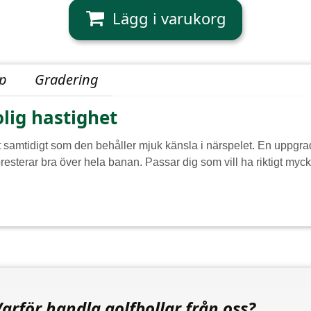
yp
Gradering
lig hastighet
t samtidigt som den behåller mjuk känsla i närspelet. En uppg
esterar bra över hela banan. Passar dig som vill ha riktigt myc
Varför handla golfbollar från oss?