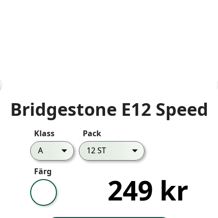
Bridgestone E12 Speed
Klass
Pack
A
12 ST
Färg
249 kr
Vit