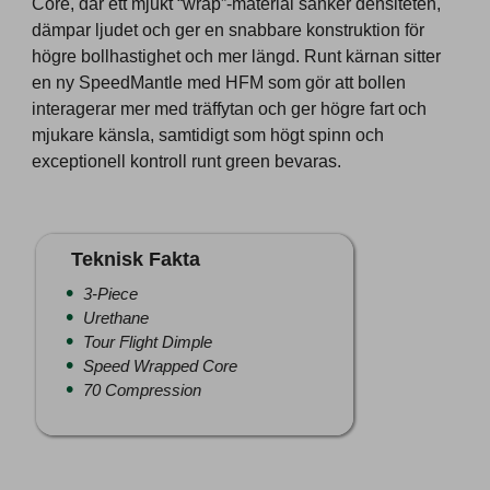
Core, där ett mjukt “wrap”-material sänker densiteten,
dämpar ljudet och ger en snabbare konstruktion för
högre bollhastighet och mer längd. Runt kärnan sitter
en ny SpeedMantle med HFM som gör att bollen
interagerar mer med träffytan och ger högre fart och
mjukare känsla, samtidigt som högt spinn och
exceptionell kontroll runt green bevaras.
Teknisk Fakta
3-Piece
Urethane
Tour Flight Dimple
Speed Wrapped Core
70 Compression