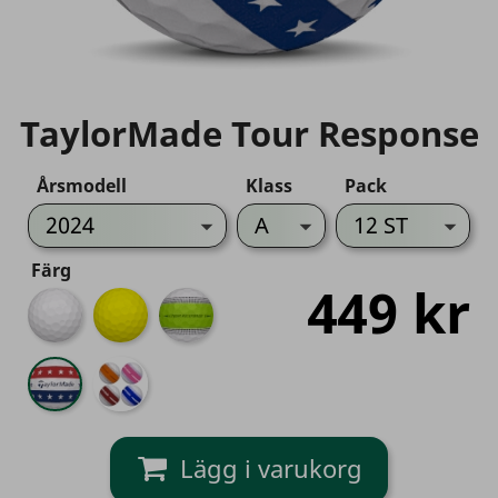
TaylorMade Tour Response
Årsmodell
Klass
Pack
Färg
449 kr
Vit
Gul
Stripe
Green
Stripe
Stripe
USA
Mix