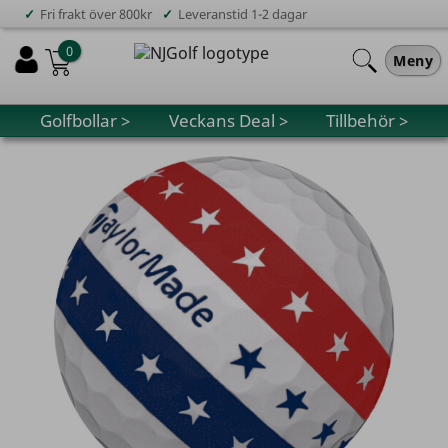
✓
✓
Fri frakt över 800kr
Leveranstid 1-2 dagar
0
Meny
Golfbollar >
Veckans Deal >
Tillbehör >