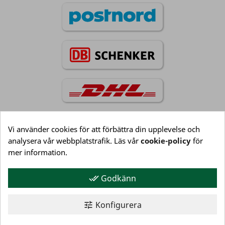
Vi använder cookies för att förbättra din upplevelse och
analysera vår webbplatstrafik. Läs vår
cookie-policy
för
Information

mer information.
Godkänn
done_all
Kundservice

Konfigurera
tune
Mitt konto
