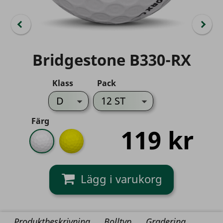
Bridgestone B330-RX
Klass
Pack
Färg
119 kr
Vit
Gul
Produktbeskrivning
Bolltyp
Gradering