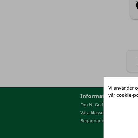
Vi använder co
vår
cookie-po
Information
Om NJ Golf
Våra klasser
Begagnade golfbollar