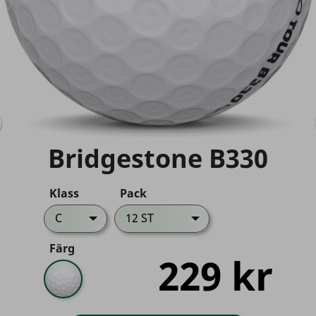
Bridgestone B330
Klass
Pack
C
12 ST
Färg
229 kr
Vit