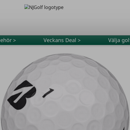
behör >
Veckans Deal >
Välja gol