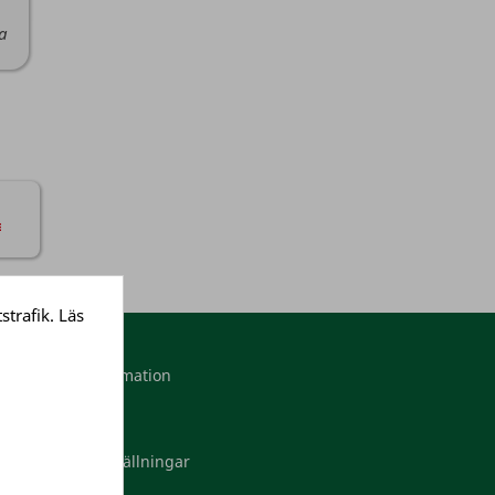
da
strafik. Läs
Mitt konto
Personlig information
Ordrar
Adresser
Dina cookieinställningar