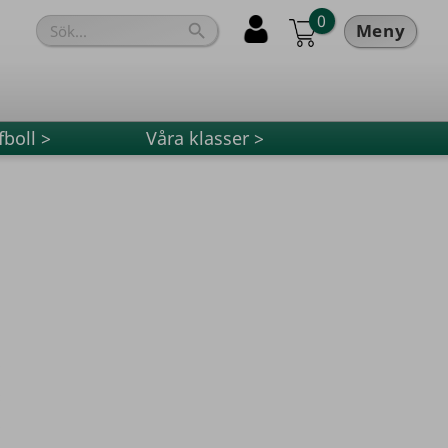
0
Meny

fboll >
Våra klasser >