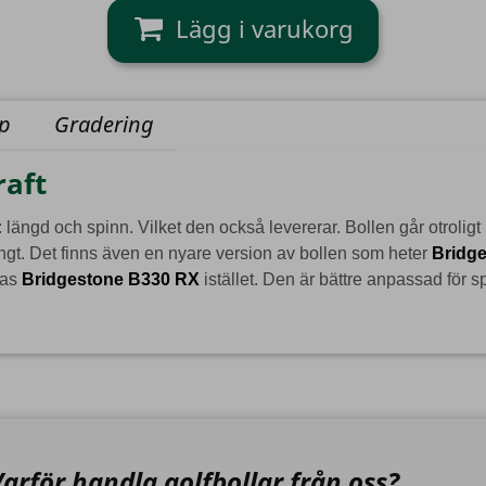
yp
Gradering
raft
längd och spinn. Vilket den också levererar. Bollen går otroligt l
ngt. Det finns även en nyare version av bollen som heter
Bridge
ras
Bridgestone B330 RX
istället. Den är bättre anpassad för 
Varför handla golfbollar från oss?