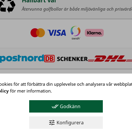
Hållbart val
Återvunna golfbollar är både miljövänliga och prisvär
okies för att förbättra din upplevelse och analysera vår webbplat
licy
för mer information.
Kundservice
Köpvillkor
done_all
Godkänn
Integritetspolicy
Företagsinformation
tune
Konfigurera
Kundservice