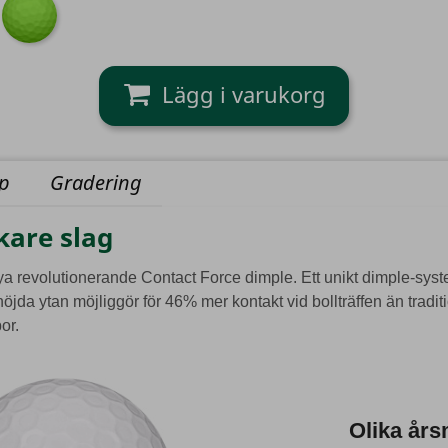
yp
Gradering
kare slag
ya revolutionerande Contact Force dimple. Ett unikt dimple-syste
jda ytan möjliggör för 46% mer kontakt vid bollträffen än traditi
or.
Olika års