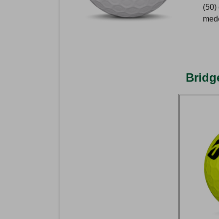
(50)
mede
Bridg