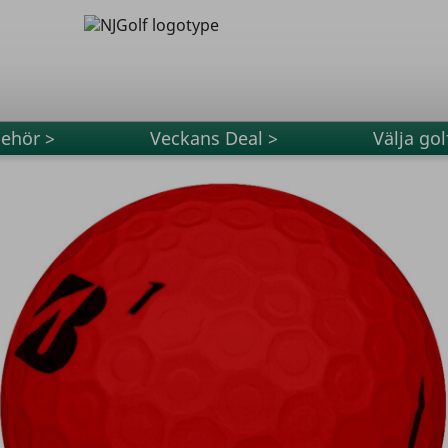
behör >
Veckans Deal >
Välja gol