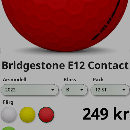
Bridgestone E12 Contact
Årsmodell
Klass
Pack
2022
B
12 ST
Färg
249 kr
Vit
Gul
Röd
Grön