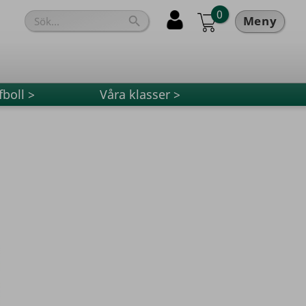
0
Meny

fboll >
Våra klasser >