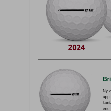
2024
Br
Ny v
uppd
kont
ener