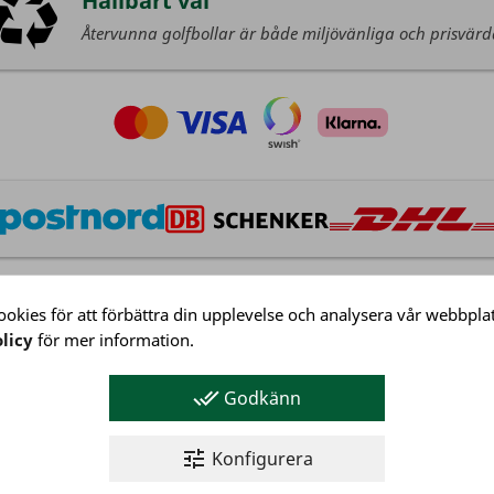
Hållbart val
Återvunna golfbollar är både miljövänliga och prisvär
okies för att förbättra din upplevelse och analysera vår webbplat
licy
för mer information.
Kundservice
Köpvillkor
done_all
Godkänn
Integritetspolicy
Företagsinformation
tune
Konfigurera
Kundservice