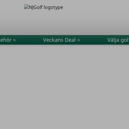
behör >
Veckans Deal >
Välja gol