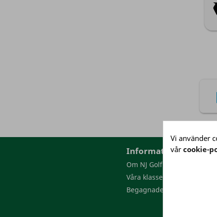
Vi använder co
vår
cookie-po
Information
Om NJ Golf
Våra klasser
Begagnade golfbollar