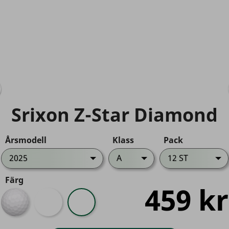
Srixon Z-Star Diamond
Årsmodell
Klass
Pack
2025
A
12 ST
Färg
459 kr
Vit
Limited
Z-
Edition
Star
Diamond
Red