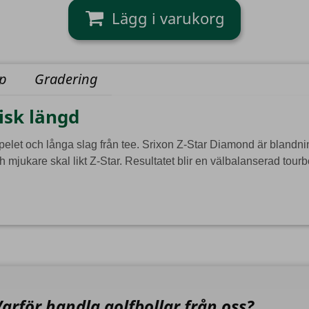
yp
Gradering
isk längd
pelet och långa slag från tee. Srixon Z-Star Diamond är blandn
jukare skal likt Z-Star. Resultatet blir en välbalanserad tourb
Varför handla golfbollar från oss?