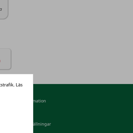
da
strafik. Läs
Mitt konto
Personlig information
Ordrar
Adresser
Dina cookieinställningar