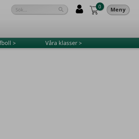
0
Meny

fboll >
Våra klasser >