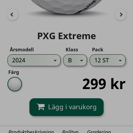
PXG Extreme
Årsmodell
Klass
Pack
Färg
299 kr
Vit
Produktbeskrivning
Bolltyp
Gradering