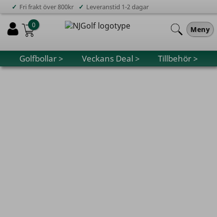
✓
✓
Fri frakt över 800kr
Leveranstid 1-2 dagar
0
Meny
Golfbollar >
Veckans Deal >
Tillbehör >