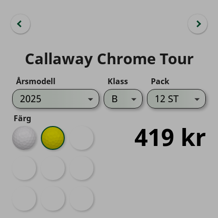
Callaway Chrome Tour
Årsmodell
Klass
Pack
Färg
419 kr
Vit
Gul
Triple
Track
Truvis
Triple
Triple
Färg
Track
Track
Mix
Gul
360
Green
TruTrack
TruTrack
TruTrack
Gul
USA