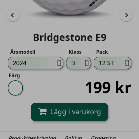
Bridgestone E9
Årsmodell
Klass
Pack
Färg
199 kr
Vit
Produktbeskrivning
Bolltyp
Gradering