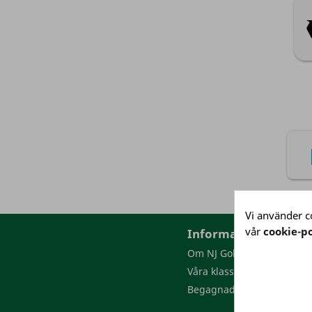
Vi använder co
vår
cookie-po
Information
Om NJ Golf
Våra klasser
Begagnade golfbollar