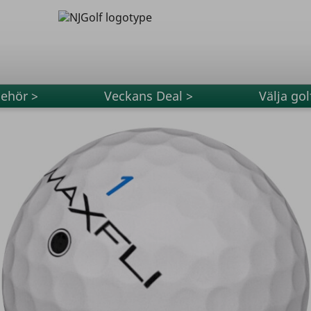
behör >
Veckans Deal >
Välja gol