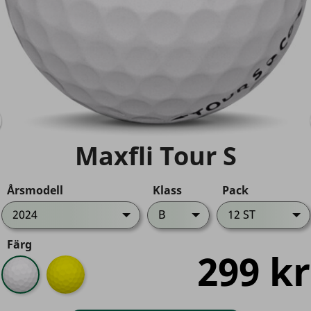
Maxfli Tour S
Årsmodell
Klass
Pack
2024
B
12 ST
Färg
299 kr
Vit
Gul