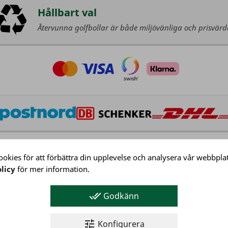
Hållbart val
Återvunna golfbollar är både miljövänliga och prisvär
okies för att förbättra din upplevelse och analysera vår webbplat
licy
för mer information.
Kundservice
Köpvillkor
done_all
Godkänn
Integritetspolicy
Företagsinformation
tune
Konfigurera
Kundservice