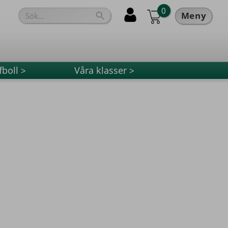
0
Meny

fboll >
Våra klasser >