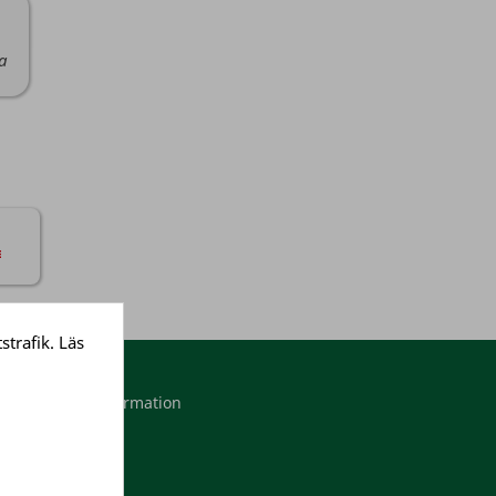
da
strafik. Läs
Mitt konto
Personlig information
Ordrar
Adresser