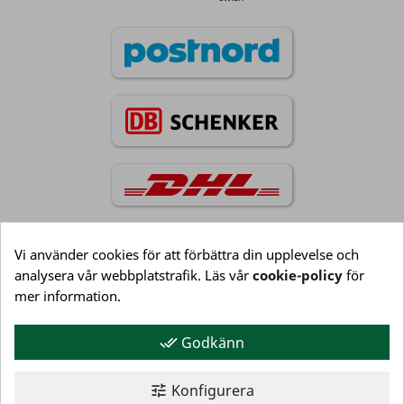
Vi använder cookies för att förbättra din upplevelse och
analysera vår webbplatstrafik. Läs vår
cookie-policy
för
Information

mer information.
Godkänn
done_all
Kundservice

Konfigurera
tune
Mitt konto
