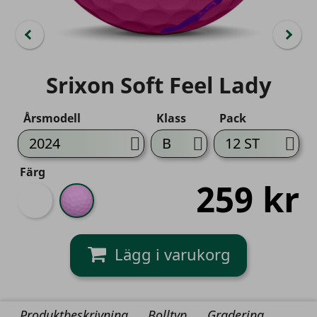
Srixon Soft Feel Lady
Årsmodell
Klass
Pack
Färg
259 kr
Vit
Rosa
Produktbeskrivning
Bolltyp
Gradering