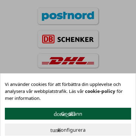
Vi använder cookies för att förbättra din upplevelse och
analysera vår webbplatstrafik. Läs vår
cookie-policy
för

Information
mer information.
done_all
Godkänn

Kundservice
tune
Konfigurera

Mitt konto