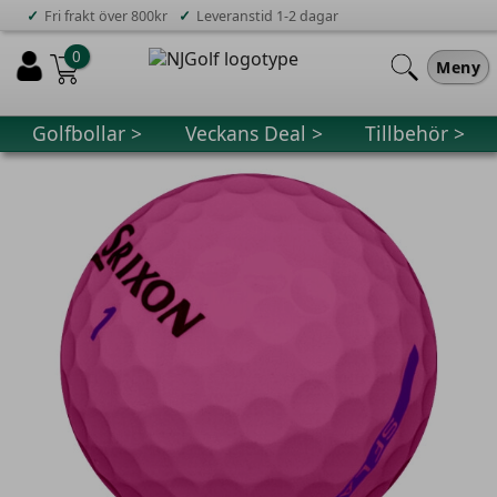
✓
✓
Fri frakt över 800kr
Leveranstid 1-2 dagar
0
Meny
Golfbollar >
Veckans Deal >
Tillbehör >