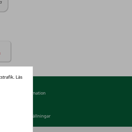
da
strafik. Läs
Mitt konto
Personlig information
Ordrar
Adresser
Dina cookieinställningar