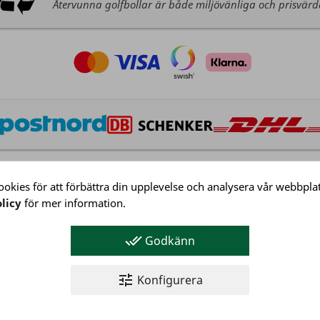
Återvunna golfbollar är både miljövänliga och prisvär
okies för att förbättra din upplevelse och analysera vår webbplat
licy
för mer information.
Kundservice
Köpvillkor
done_all
Godkänn
Integritetspolicy
Företagsinformation
tune
Konfigurera
Kundservice
© 2026 NJ Golf