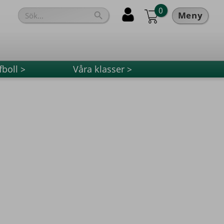
0
Meny

fboll >
Våra klasser >