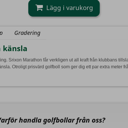
yp
Gradering
a känsla
ng. Srixon Marathon får verkligen ut all kraft från klubbans till
nsla. Otroligt prisvärd golfboll som ger dig ett par extra meter fr
Varför handla golfbollar från oss?