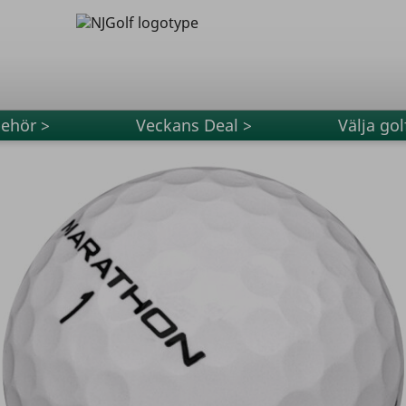
behör >
Veckans Deal >
Välja gol