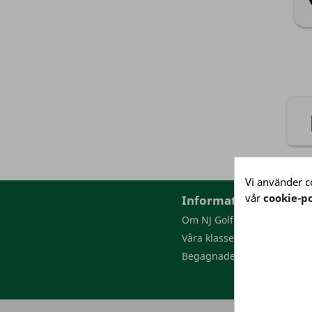
Vi använder co
vår
cookie-po
Information
Om NJ Golf
Våra klasser
Begagnade golfbollar