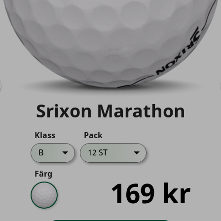
Srixon Marathon
Klass
Pack
B
12 ST
Färg
169 kr
Vit