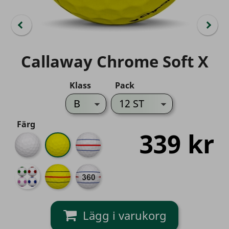
Callaway Chrome Soft X
Klass
Pack
Färg
339 kr
Vit
Gul
Triple
Track
Truvis
Triple
Triple
Färg
Track
Track
Mix
Gul
360