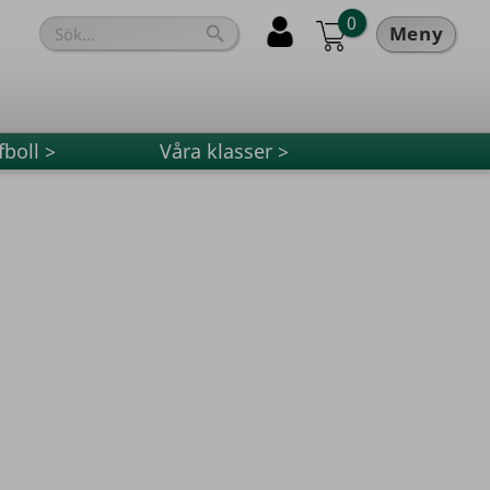
0
Meny

fboll >
Våra klasser >