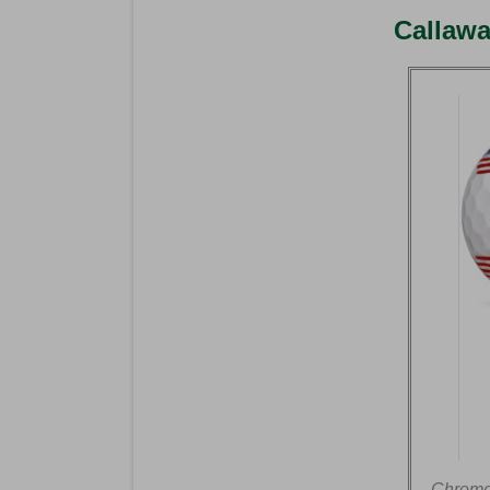
Callawa
Chrome 