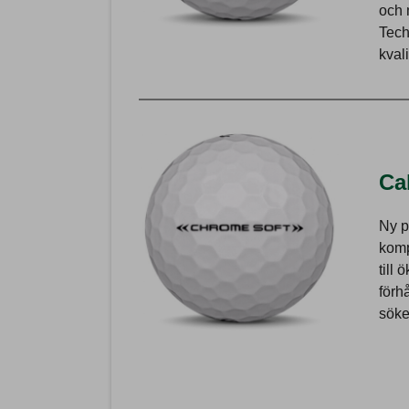
och 
Tech
kvali
Ca
Ny p
komp
till 
förh
söke