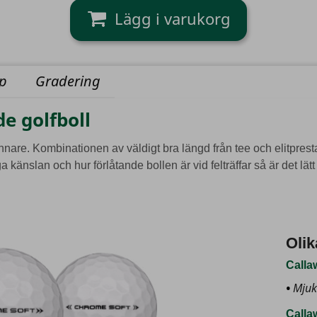
yp
Gradering
e golfboll
nnare. Kombinationen av väldigt bra längd från tee och elitprest
 känslan och hur förlåtande bollen är vid felträffar så är det lätt 
Olik
Calla
Mjuk
Calla