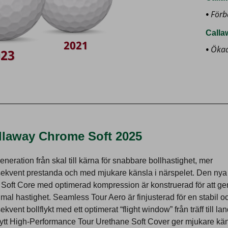
Förb
Calla
2021
Ökad
023
llaway Chrome Soft 2025
eneration från skal till kärna för snabbare bollhastighet, mer
ekvent prestanda och med mjukare känsla i närspelet. Den nya
 Soft Core med optimerad kompression är konstruerad för att ge
mal hastighet. Seamless Tour Aero är finjusterad för en stabil o
kvent bollflykt med ett optimerat “flight window” från träff till la
nytt High-Performance Tour Urethane Soft Cover ger mjukare kä