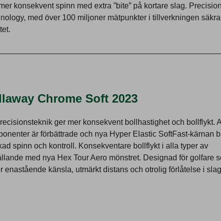
mer konsekvent spinn med extra ”bite” på kortare slag. Precisio
nology, med över 100 miljoner mätpunkter i tillverkningen säkra
tet.
llaway Chrome Soft 2023
recisionsteknik ger mer konsekvent bollhastighet och bollflykt. A
onenter är förbättrade och nya Hyper Elastic SoftFast-kärnan b
ökad spinn och kontroll. Konsekventare bollflykt i alla typer av
ållande med nya Hex Tour Aero mönstret. Designad för golfare 
r enastående känsla, utmärkt distans och otrolig förlåtelse i sla