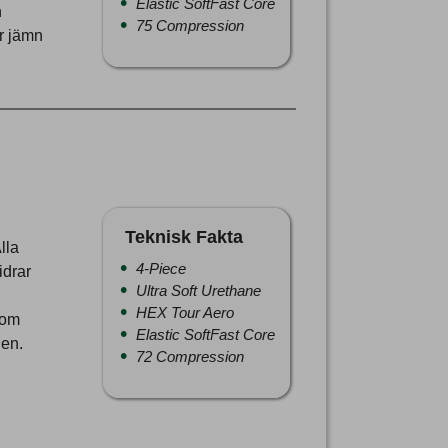
Elastic SoftFast Core
n
75 Compression
r jämn
Teknisk Fakta
lla
4-Piece
idrar
Ultra Soft Urethane
HEX Tour Aero
som
Elastic SoftFast Core
gen.
72 Compression