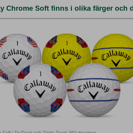
y Chrome Soft finns i olika färger och 
Soft i TruTrack och Triple Track 360 designer.