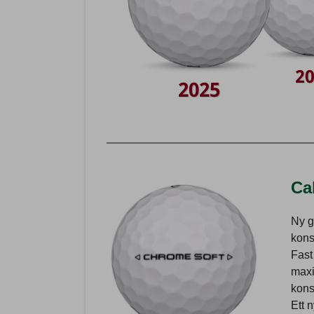
2
2025
Ca
Ny g
kons
Fast
maxi
konse
Ett 