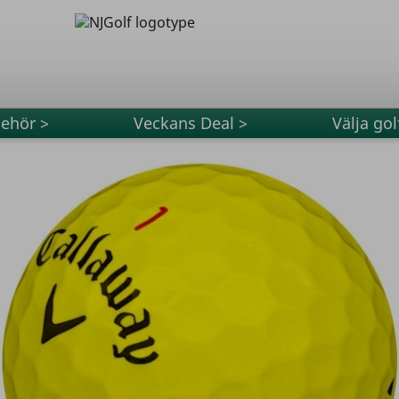
behör >
Veckans Deal >
Välja gol