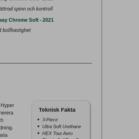
ättrad spinn och kontroll
way Chrome Soft - 2021
 bollhastighet
 Hyper
Teknisk Fakta
nerera
3-Piece
ch
Ultra Soft Urethane
ndning.
HEX Tour Aero
nsla