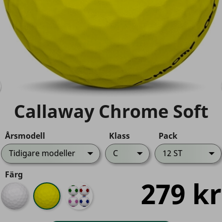
Callaway Chrome Soft
Årsmodell
Klass
Pack
Tidigare modeller
C
12 ST
Färg
279 kr
Vit
Gul
Truvis
Färg
Mix