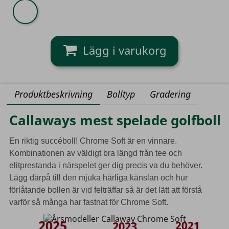
Stripe
TruTrack
USA
Produktbeskrivning
Bolltyp
Gradering
Callaways mest spelade golfboll
En riktig succéboll! Chrome Soft är en vinnare.
Kombinationen av väldigt bra längd från tee och
elitprestanda i närspelet ger dig precis va du behöver.
Lägg därpå till den mjuka härliga känslan och hur
förlåtande bollen är vid felträffar så är det lätt att förstå
varför så många har fastnat för Chrome Soft.
2025
2021
2023