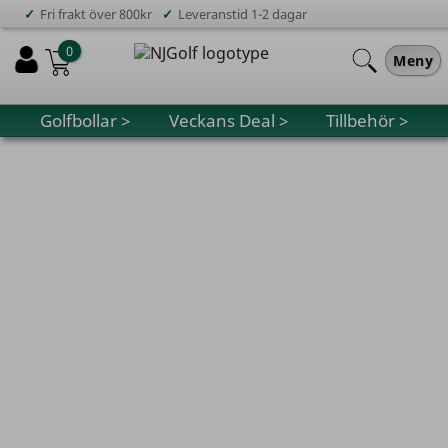
✓
✓
Fri frakt över 800kr
Leveranstid 1-2 dagar
0
Meny
Golfbollar >
Veckans Deal >
Tillbehör >